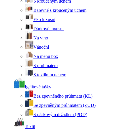
S krouceným uchem
Barevné s krouceným uchem
Eko luxusní
Dárkové luxusní
Na víno
Vánoční
Na menu box
S průhmatem
S textilním uchem
Igelitové tašky
Bez zpevněného průhmatu (KL)
Se zpevněným průhmatem (ZUD)
S páskovým držadlem (PDD)
Textil