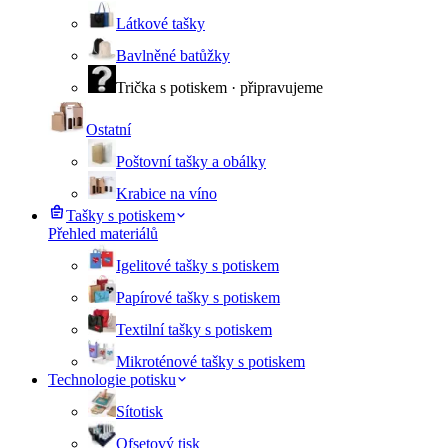
Látkové tašky
Bavlněné batůžky
Trička s potiskem
· připravujeme
Ostatní
Poštovní tašky a obálky
Krabice na víno
Tašky s potiskem
Přehled materiálů
Igelitové tašky s potiskem
Papírové tašky s potiskem
Textilní tašky s potiskem
Mikroténové tašky s potiskem
Technologie potisku
Sítotisk
Ofsetový tisk