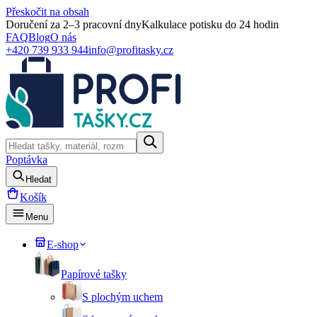
Přeskočit na obsah
Doručení za 2–3 pracovní dny
Kalkulace potisku do 24 hodin
FAQ
Blog
O nás
+420 739 933 944
info@profitasky.cz
Poptávka
Hledat
Košík
Menu
E-shop
Papírové tašky
S plochým uchem