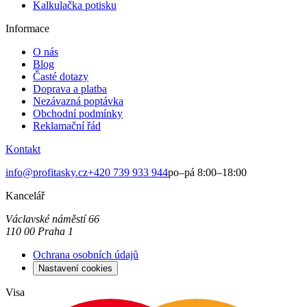
Kalkulačka potisku
Informace
O nás
Blog
Časté dotazy
Doprava a platba
Nezávazná poptávka
Obchodní podmínky
Reklamační řád
Kontakt
info@profitasky.cz
+420 739 933 944
po–pá 8:00–18:00
Kancelář
Václavské náměstí 66
110 00
Praha 1
Ochrana osobních údajů
Nastavení cookies
Visa