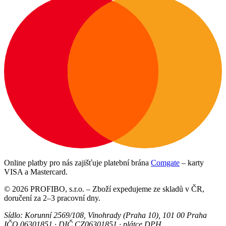
Online platby pro nás zajišťuje platební brána
Comgate
– karty
VISA a Mastercard.
©
2026
PROFIBO, s.r.o.
– Zboží expedujeme ze skladů v ČR,
doručení za 2–3 pracovní dny.
Sídlo:
Korunní 2569/108
,
Vinohrady (Praha 10)
,
101 00
Praha
IČO
06301851
· DIČ
CZ06301851
· plátce DPH